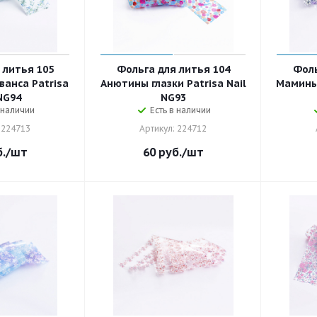
 литья 105
Фольга для литья 104
Фоль
анса Patrisa
Анютины глазки Patrisa Nail
Мамины 
NG94
NG93
 наличии
Есть в наличии
 224713
Артикул: 224712
.
/шт
60
руб.
/шт