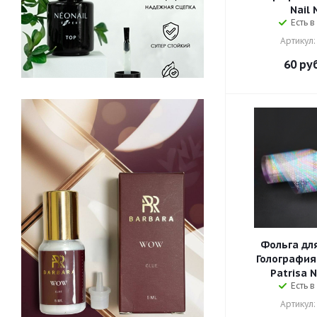
Nail 
Есть в
Артикул:
60
руб
Фольга для
Голография
Patrisa N
Есть в
Артикул: