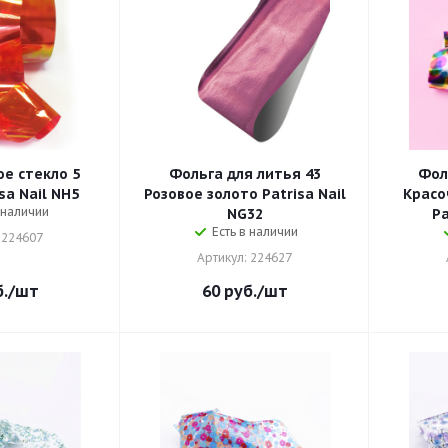
е стекло 5
Фольга для литья 43
Фол
sa Nail NH5
Розовое золото Patrisa Nail
Красо
 наличии
NG32
Pa
Есть в наличии
 224607
Артикул: 224627
.
/шт
60
руб.
/шт