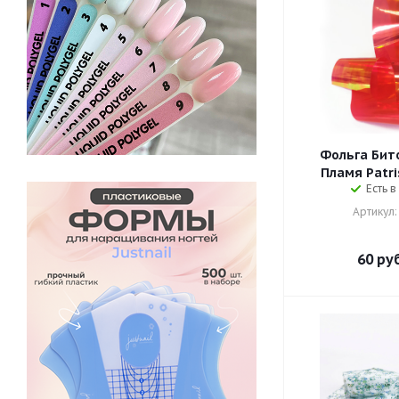
Фольга Бито
Пламя Patri
Есть в
Артикул:
60
руб