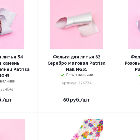
 литья 54
Фольга для литья 62
Фол
 камень
Серебро матовая Patrisa
Розов
янец Patrisa
Nail NG51
Pa
Есть в наличии
NG43
 наличии
Артикул: 224724
 224642
.
/шт
60
руб.
/шт