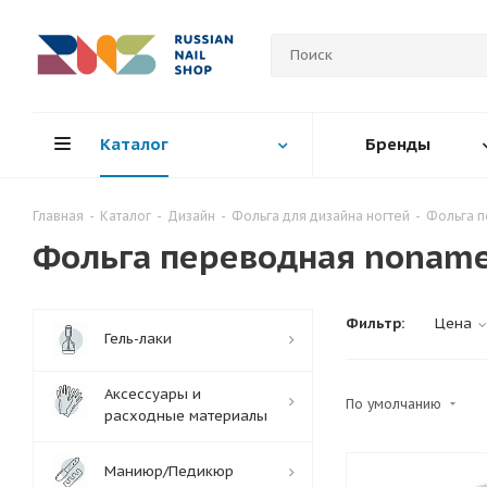
Каталог
Бренды
Главная
-
Каталог
-
Дизайн
-
Фольга для дизайна ногтей
-
Фольга 
Фольга переводная nonam
Фильтр:
Цена
Гель-лаки
Аксессуары и
По умолчанию
расходные материалы
Маниюр/Педикюр