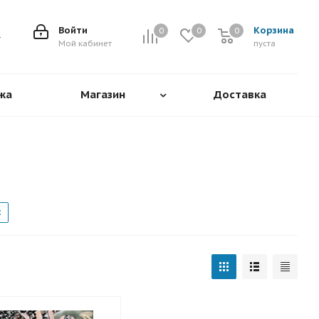
Войти
Корзина
0
0
0
0
Мой кабинет
пуста
жа
Магазин
Доставка