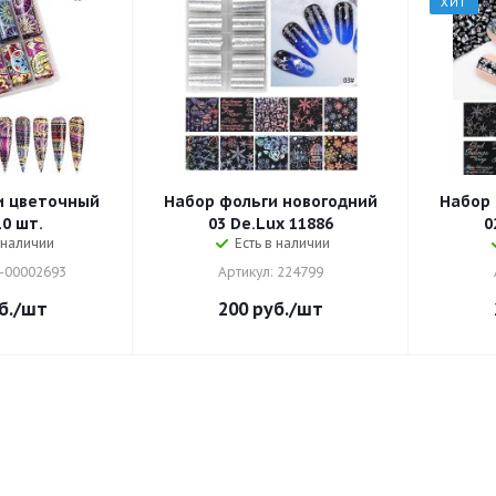
ХИТ
и цветочный
Набор фольги новогодний
Набор 
10 шт.
03 De.Lux 11886
0
 наличии
Есть в наличии
0-00002693
Артикул: 224799
б.
/шт
200
руб.
/шт