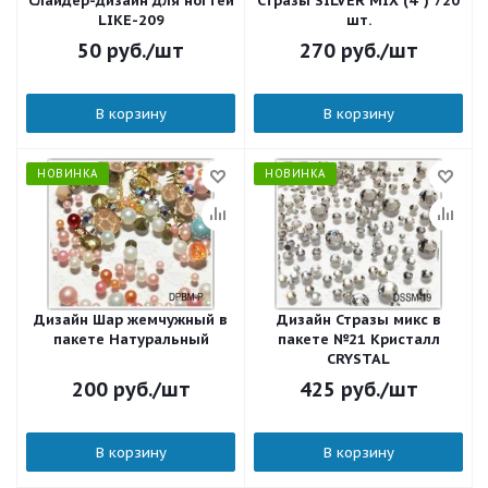
Слайдер-дизайн для ногтей
Стразы SILVER MIX (4*) 720
LIKE-209
шт.
50
руб.
/шт
270
руб.
/шт
В корзину
В корзину
НОВИНКА
НОВИНКА
Дизайн Шар жемчужный в
Дизайн Стразы микс в
пакете Натуральный
пакете №21 Кристалл
CRYSTAL
200
руб.
/шт
425
руб.
/шт
В корзину
В корзину