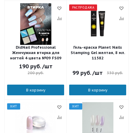
РАСПРОДАЖА
DidNail Professional
Гель-краска Planet Nails
Жемчужная втирка для
Stamping Gel желтая, 8 мл.
ногтей 4 цвета №09 FS09
11582
190
руб.
/шт
99
руб.
/шт
330
руб.
200
руб.
В корзину
В корзину
ХИТ
ХИТ