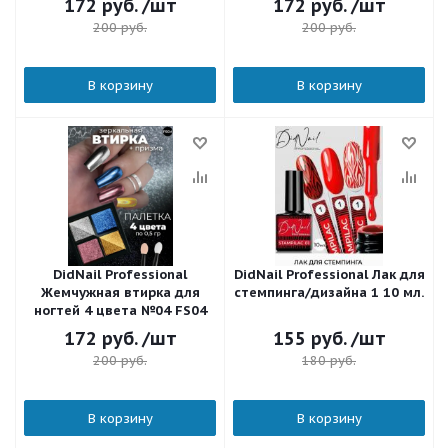
172
руб.
/шт
172
руб.
/шт
200
руб.
200
руб.
В корзину
В корзину
DidNail Professional
DidNail Professional Лак для
Жемчужная втирка для
стемпинга/дизайна 1 10 мл.
ногтей 4 цвета №04 FS04
172
руб.
/шт
155
руб.
/шт
200
руб.
180
руб.
В корзину
В корзину