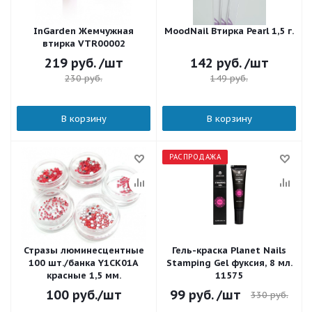
InGarden Жемчужная
MoodNail Втирка Pearl 1,5 г.
втирка VTR00002
219
руб.
/шт
142
руб.
/шт
230
руб.
149
руб.
В корзину
В корзину
РАСПРОДАЖА
Стразы люминесцентные
Гель-краска Planet Nails
100 шт./банка Y1CK01A
Stamping Gel фуксия, 8 мл.
красные 1,5 мм.
11575
100
руб.
/шт
99
руб.
/шт
330
руб.