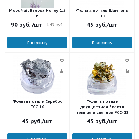
MoodNail Втирка Honey 1,5
Фольга поталь Шампань
г.
FCC
90
руб.
/шт
45
руб.
/шт
149
руб.
В корзину
В корзину
Фольга поталь Серебро
Фольга поталь
FCC-10
двухцветная Золото
темное и светлое FCC-03
45
руб.
/шт
45
руб.
/шт