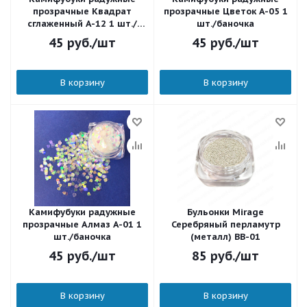
прозрачные Квадрат
прозрачные Цветок A-05 1
сглаженный A-12 1 шт./
шт./баночка
баночка
45
руб.
/шт
45
руб.
/шт
В корзину
В корзину
Камифубуки радужные
Бульонки Mirage
прозрачные Алмаз A-01 1
Серебряный перламутр
шт./баночка
(металл) BB-01
45
руб.
/шт
85
руб.
/шт
В корзину
В корзину