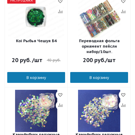
РАСПРОДАЖА
Koi Рыбья Чешуя Б4
Переводная фольга
орнамент пейсли
набор/10шт.
20
руб.
/шт
200
руб.
/шт
40
руб.
В корзину
В корзину
Камифубуки радужные
Камифубуки радужные