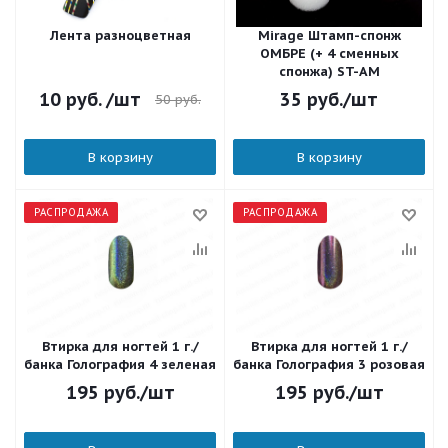
Лента разноцветная
Mirage Штамп-спонж
ОМБРЕ (+ 4 сменных
спонжа) ST-AM
10
руб.
/шт
35
руб.
/шт
50
руб.
В корзину
В корзину
РАСПРОДАЖА
РАСПРОДАЖА
Втирка для ногтей 1 г./
Втирка для ногтей 1 г./
банка Голография 4 зеленая
банка Голография 3 розовая
195
руб.
/шт
195
руб.
/шт