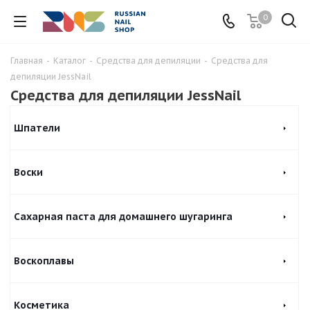
0
Главная
-
Каталог
-
Средства для депиляции
-
Средства для
депиляции JessNail
Средства для депиляции JessNail
Шпатели
Воски
Сахарная паста для домашнего шугаринга
Воскоплавы
Косметика