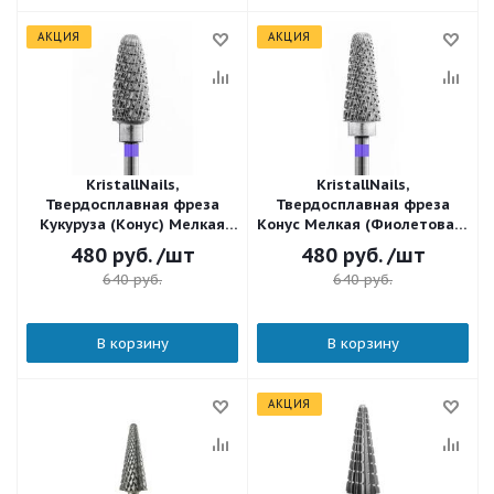
АКЦИЯ
АКЦИЯ
KristallNails,
KristallNails,
Твердосплавная фреза
Твердосплавная фреза
Кукуруза (Конус) Мелкая
Конус Мелкая (Фиолетовая)
(Фиолетовая) 23236
23360 (500.104.201.145.060)
480
руб.
/шт
480
руб.
/шт
640
руб.
640
руб.
В корзину
В корзину
АКЦИЯ