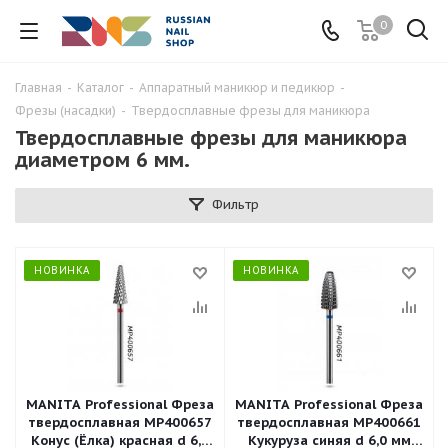
0
Главная
-
Каталог
-
Аппаратный маникюр и педикюр
-
Фрезы (насадки)
-
Твердосплавные фрезы для маникюра
Твердосплавные фрезы для маникюра
диаметром 6 мм.
Фильтр
НОВИНКА
НОВИНКА
MANITA Professional Фреза
MANITA Professional Фреза
твердосплавная MP400657
твердосплавная MP400661
Конус (Ёлка) красная d 6,0
Кукуруза синяя d 6,0 мм