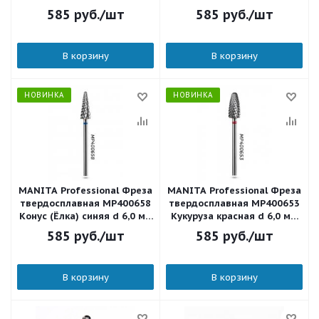
мм ФКДЕ 60-М L15
ФКДП 60-С L13,5
585
руб.
/шт
585
руб.
/шт
В корзину
В корзину
НОВИНКА
НОВИНКА
MANITA Professional Фреза
MANITA Professional Фреза
твердосплавная MP400658
твердосплавная MP400653
Конус (Ёлка) синяя d 6,0 мм
Кукуруза красная d 6,0 мм
ФКДЕ 60-С L15
ФКД 60-М L14
585
руб.
/шт
585
руб.
/шт
В корзину
В корзину