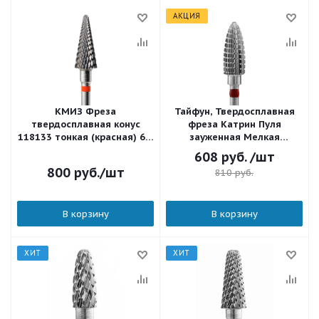
АКЦИЯ
КМИЗ Фреза
Тайфун, Твердосплавная
твердосплавная конус
фреза Катрин Пуля
118133 тонкая (красная) 6,0
зауженная Мелкая
мм.
(Красная) 13604
608
руб.
/шт
800
руб.
/шт
810
руб.
В корзину
В корзину
ХИТ
ХИТ