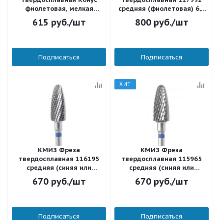
фиолетовая, мелкая
средняя (фиолетовая) 6,0
крестообразная нарезка,
мм.
615
руб.
/шт
800
руб.
/шт
спираль (Т-15, D 6мм)
Подписаться
Подписаться
ХИТ
КМИЗ Фреза
КМИЗ Фреза
твердосплавная 116195
твердосплавная 115965
средняя (синяя или
средняя (синяя или
бесцветная) 6,0 мм.
бесцветная) 6,0 мм.
670
руб.
/шт
670
руб.
/шт
Подписаться
Подписаться