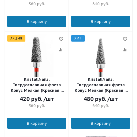
560
руб.
640
руб.
В корзину
В корзину
АКЦИЯ
ХИТ
KristallNails,
KristallNails,
Твердосплавная фреза
Твердосплавная фреза
Конус Мелкая (Красная и
Конус Мелкая (Красная и
Белая) с мелкой
Белая) 21160
420
руб.
/шт
480
руб.
/шт
крестообразной нарезкой
560
руб.
640
руб.
21360
В корзину
В корзину