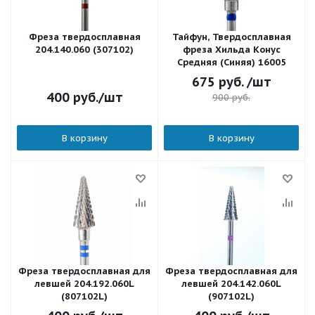
Фреза твердосплавная
Тайфун, Твердосплавная
204.140.060 (307102)
фреза Хильда Конус
Средняя (Синяя) 16005
675
руб.
/шт
400
руб.
/шт
900
руб.
В корзину
В корзину
Фреза твердосплавная для
Фреза твердосплавная для
левшей 204.192.060L
левшей 204.142.060L
(807102L)
(907102L)