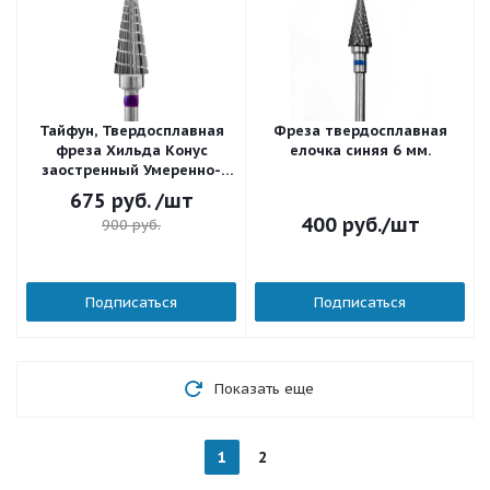
Тайфун, Твердосплавная
Фреза твердосплавная
фреза Хильда Конус
елочка синяя 6 мм.
заостренный Умеренно-
средняя (Фиолетовая)
675
руб.
/шт
16003
400
руб.
/шт
900
руб.
Подписаться
Подписаться
Показать еще
1
2