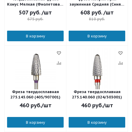
Конус Мелкая (Фиолетовая)
зауженная Средняя (Синяя)
23160
13605
507
руб.
/шт
608
руб.
/шт
675
руб.
810
руб.
В корзину
В корзину
Фреза твердосплавная
Фреза твердосплавная
275.145.060 (405/907001)
275.140.060 (024/303001)
460
руб.
/шт
460
руб.
/шт
В корзину
В корзину