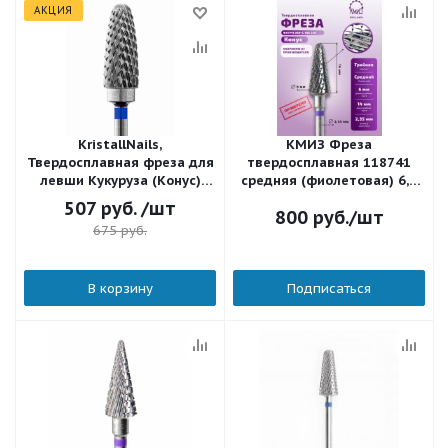
АКЦИЯ
KristallNails,
КМИЗ Фреза
Твердосплавная фреза для
твердосплавная 118741
левши Кукуруза (Конус)
средняя (фиолетовая) 6,0
Средняя (Синяя и
мм.
507
руб.
/шт
800
руб.
/шт
Фиолетовая) 13236
675
руб.
В корзину
Подписаться