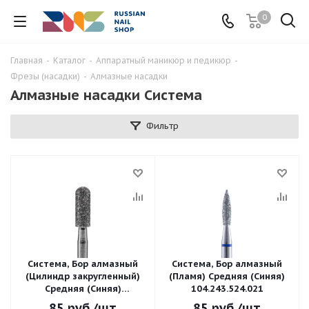
0
Главная
-
Каталог
-
Аппаратный маникюр и педикюр
-
Фрезы (насадки)
-
Алмазные насадки
Алмазные насадки Система
Фильтр
Система, Бор алмазный
Система, Бор алмазный
(Цилиндр закругленный)
(Пламя) Средняя (Синяя)
Средняя (Синяя)
104.243.524.021
104.141.524.033
85
руб.
/шт
85
руб.
/шт