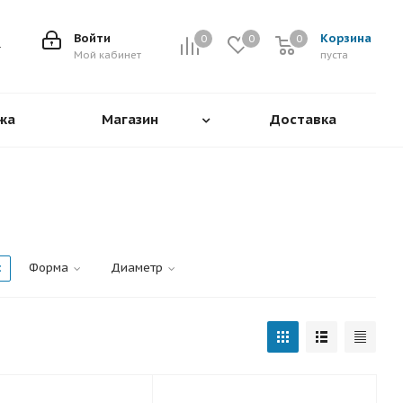
Войти
Корзина
0
0
0
0
Мой кабинет
пуста
жа
Магазин
Доставка
Форма
Диаметр