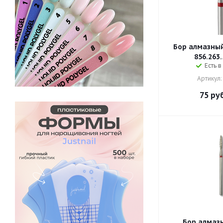
Бор алмазный
856.263.
Есть в
Артикул:
75
руб
Бор алмаз