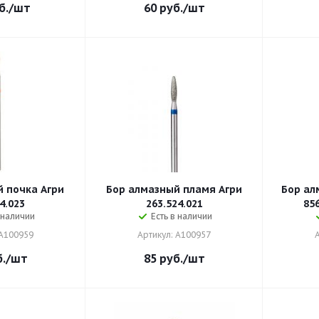
б.
/шт
60
руб.
/шт
 почка Агри
Бор алмазный пламя Агри
Бор ал
4.023
263.524.021
856
 наличии
Есть в наличии
 A100959
Артикул: A100957
.
/шт
85
руб.
/шт