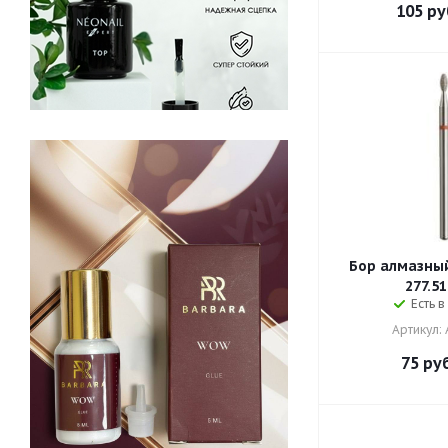
105
ру
Бор алмазный
277.51
Есть в
Артикул:
75
руб