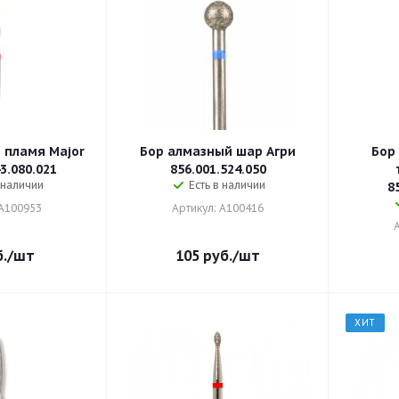
 пламя Major
Бор алмазный шар Агри
Бор
3.080.021
856.001.524.050
 наличии
Есть в наличии
8
 A100953
Артикул: A100416
.
/шт
105
руб.
/шт
ХИТ