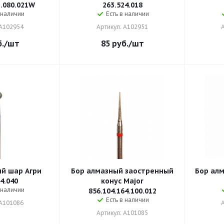
3.080.021W
263.524.018
 наличии
Есть в наличии
 A102954
Артикул: A102951
.
/шт
85
руб.
/шт
й шар Агри
Бор алмазный заостренный
Бор алм
4.040
конус Major
 наличии
856.104.164.100.012
Есть в наличии
 A101086
Артикул: A101085