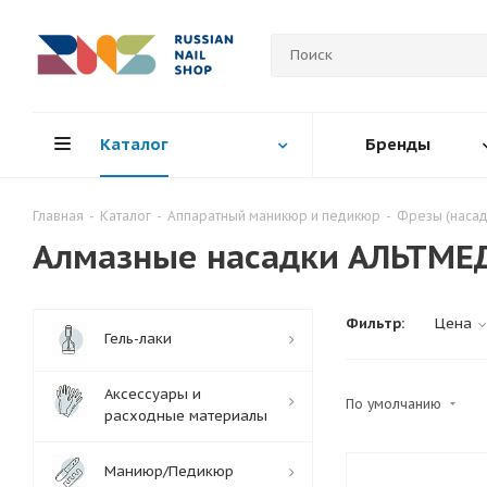
Каталог
Бренды
Главная
-
Каталог
-
Аппаратный маникюр и педикюр
-
Фрезы (насад
Алмазные насадки АЛЬТМЕ
Фильтр:
Цена
Гель-лаки
Аксессуары и
По умолчанию
расходные материалы
Маниюр/Педикюр