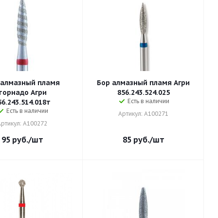
 алмазный пламя
Бор алмазный пламя Агри
торнадо Агри
856.243.524.025
Есть в наличии
56.243.514.018т
Есть в наличии
Артикул: A100271
Артикул: A100272
95
руб.
/шт
85
руб.
/шт