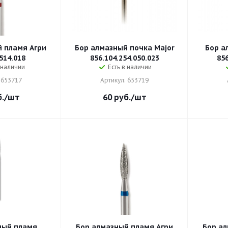
 пламя Агри
Бор алмазный почка Major
Бор а
514.018
856.104.254.050.023
856
 наличии
Есть в наличии
 653717
Артикул: 653719
.
/шт
60
руб.
/шт
ный пламя
Бор алмазный пламя Агри
Бор ал