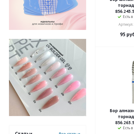
торнад
856.243.
Есть в
Артикул:
95
руб
Бор алмаз
торнад
856.263.
Есть в
Статьи
Все статьи