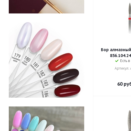
Бор алмазный
856.104.24
Есть в
Артикул:
60
руб