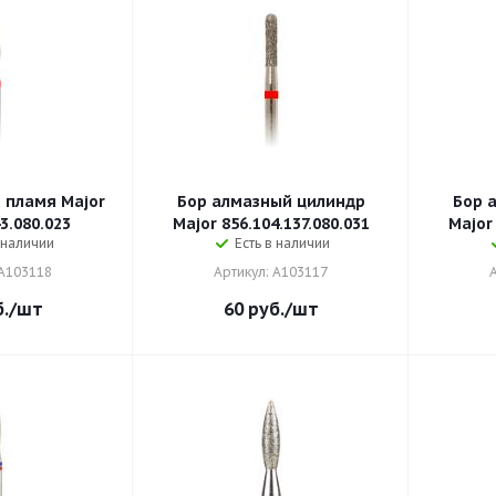
 пламя Major
Бор алмазный цилиндр
Бор 
3.080.023
Major 856.104.137.080.031
Major 
 наличии
Есть в наличии
 A103118
Артикул: A103117
.
/шт
60
руб.
/шт