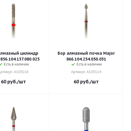
алмазный цилиндр
Бор алмазный почка Major
856.104.137.080.025
866.104.254.050.031
Есть в наличии
Есть в наличии
Артикул: A103116
Артикул: A103114
60
руб.
/шт
60
руб.
/шт