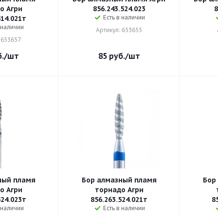
о Агри
856.243.524.023
8
Есть в наличии
514.021т
 наличии
Артикул: 653655
 653657
.
/шт
85
руб.
/шт
ный пламя
Бор алмазный пламя
Бор
о Агри
торнадо Агри
524.023т
856.263.524.021т
8
 наличии
Есть в наличии