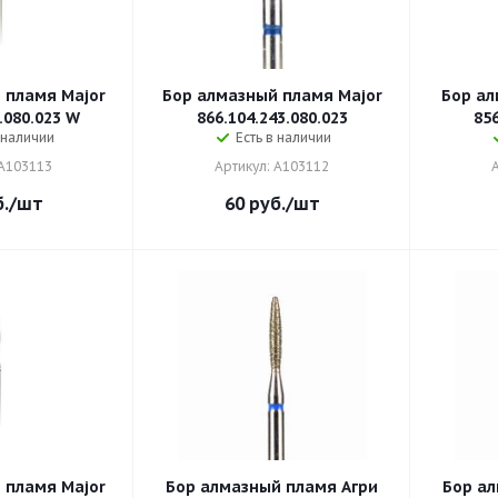
 пламя Major
Бор алмазный пламя Major
Бор ал
.080.023 W
866.104.243.080.023
856
 наличии
Есть в наличии
 A103113
Артикул: A103112
.
/шт
60
руб.
/шт
 пламя Major
Бор алмазный пламя Агри
Бор ал