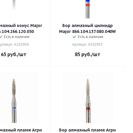
мазный конус Major
Бор алмазный цилиндр
.104.266.120.050
Major 866.104.137.080.040W
Есть в наличии
Есть в наличии
Артикул: A102956
Артикул: A102955
65
руб.
/шт
85
руб.
/шт
мазный пламя Агри
Бор алмазный пламя Агри