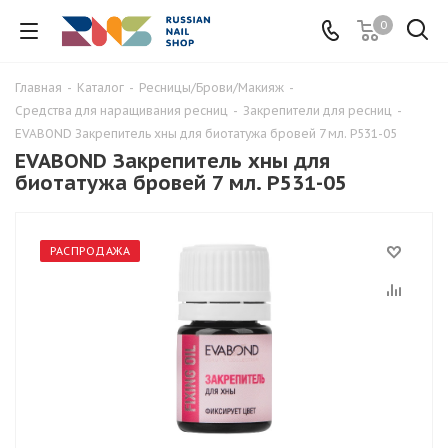
0
Главная
-
Каталог
-
Ресницы/Брови/Макияж
-
Средства для наращивания ресниц
-
Закрепители для ресниц
-
EVABOND Закрепитель хны для биотатужа бровей 7 мл. Р531-05
EVABOND Закрепитель хны для
биотатужа бровей 7 мл. Р531-05
РАСПРОДАЖА