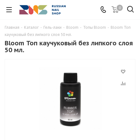
0
Главная
-
Каталог
-
Гель-лаки
-
Bloom
-
Топы Bloom
-
Bloom Топ
каучуковый без липкого слоя 50 мл.
Bloom Топ каучуковый без липкого слоя
50 мл.