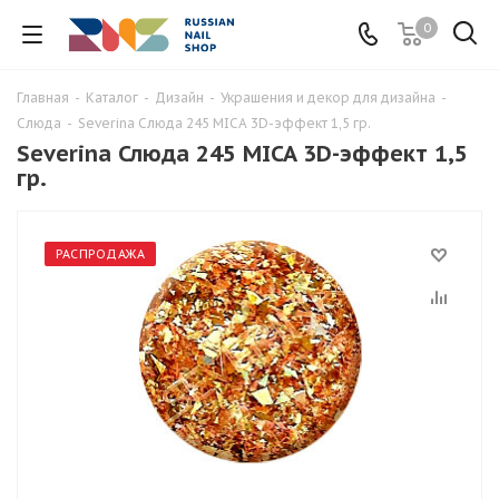
0
Главная
-
Каталог
-
Дизайн
-
Украшения и декор для дизайна
-
Слюда
-
Severina Слюда 245 MICA 3D-эффект 1,5 гр.
Severina Слюда 245 MICA 3D-эффект 1,5
гр.
РАСПРОДАЖА