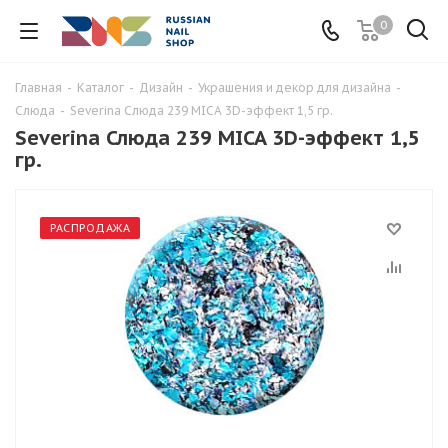
0
Главная
-
Каталог
-
Дизайн
-
Украшения и декор для дизайна
-
Слюда
-
Severina Слюда 239 MICA 3D-эффект 1,5 гр.
Severina Слюда 239 MICA 3D-эффект 1,5
гр.
РАСПРОДАЖА