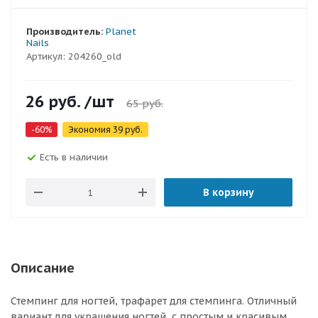
Производитель:
Planet
Nails
Артикул:
204260_old
26
руб.
/шт
65
руб.
-
60
%
Экономия
39
руб.
Есть в наличии
В корзину
Описание
Стемпинг для ногтей, трафарет для стемпинга. Отличный
вариант для украшения ногтей, с простым и красивым