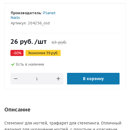
Производитель:
Planet
Nails
Артикул:
204256_old
26
руб.
/шт
65
руб.
-
60
%
Экономия
39
руб.
Есть в наличии
В корзину
Описание
Стемпинг для ногтей, трафарет для стемпинга. Отличный
вариант для украшения ногтей, с простым и красивым