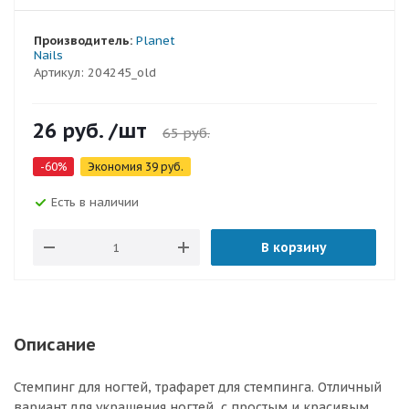
Производитель:
Planet
Nails
Артикул:
204245_old
26
руб.
/шт
65
руб.
-
60
%
Экономия
39
руб.
Есть в наличии
В корзину
Описание
Стемпинг для ногтей, трафарет для стемпинга. Отличный
вариант для украшения ногтей, с простым и красивым