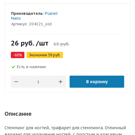
Производитель:
Planet
Nails
Артикул:
204221_old
26
руб.
/шт
65
руб.
-
60
%
Экономия
39
руб.
Есть в наличии
В корзину
Описание
Стемпинг для ногтей, трафарет для стемпинга. Отличный
вариант для украшения ногтей, с простым и красивым