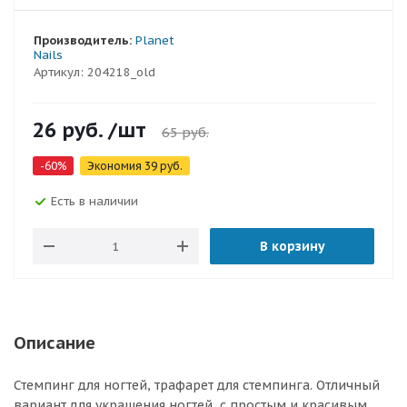
Производитель:
Planet
Nails
Артикул:
204218_old
26
руб.
/шт
65
руб.
-
60
%
Экономия
39
руб.
Есть в наличии
В корзину
Описание
Стемпинг для ногтей, трафарет для стемпинга. Отличный
вариант для украшения ногтей, с простым и красивым