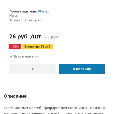
Производитель:
Planet
Nails
Артикул:
204209_old
26
руб.
/шт
65
руб.
-
60
%
Экономия
39
руб.
Есть в наличии
В корзину
Описание
Стемпинг для ногтей, трафарет для стемпинга. Отличный
вариант для украшения ногтей, с простым и красивым