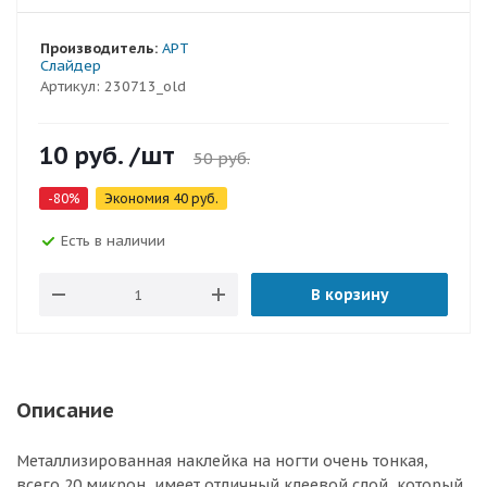
Производитель:
АРТ
Слайдер
Артикул:
230713_old
10
руб.
/шт
50
руб.
-
80
%
Экономия
40
руб.
Есть в наличии
В корзину
Описание
Металлизированная наклейка на ногти очень тонкая,
всего 20 микрон, имеет отличный клеевой слой, который