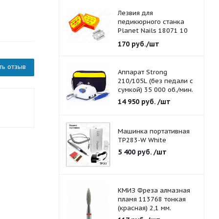
Лезвия для
педикюрного станка
Planet Nails 18071 10
шт./уп.
170
руб.
/шт
ть отзыв
Аппарат Strong
210/105L (без педали с
сумкой) 35 000 об./мин.
14 950
руб.
/шт
Машинка портативная
TP283-W White
5 400
руб.
/шт
КМИЗ Фреза алмазная
пламя 113768 тонкая
(красная) 2,1 мм.