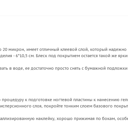
го 20 микрон, имеет отличный клеевой слой, который надежно
делия - 6*10,5 см. Блеск под покрытием остается такой же ярки
ать в воде, ее достаточно просто снять с бумажной подложки
ю процедуру к подготовке ногтевой пластины к нанесению гель
дисперсионного слоя, покройте тонким слоем базового покрыт
еталлизированную наклейку, хорошо прижимая по бокам, особ