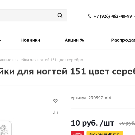
+7 (926) 462-40-99
Новинки
Акции %
Распрода
анные наклейки для ногтей 151 цвет серебро
ки для ногтей 151 цвет сере
Артикул:
230597_old
10
руб.
/шт
50
руб.
-
80
%
Экономия
40
руб.