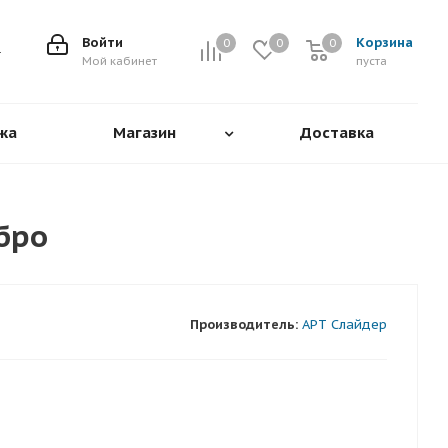
Войти
Корзина
0
0
0
0
Мой кабинет
пуста
жа
Магазин
Доставка
бро
Производитель:
АРТ Слайдер