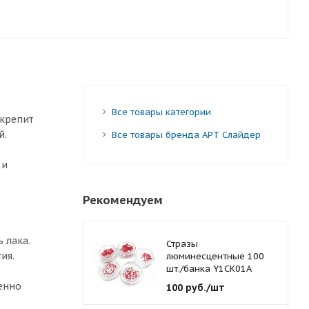
Все товары категории
 крепит
й.
Все товары бренда АРТ Слайдер
 и
Рекомендуем
 лака.
Стразы
ия.
люминесцентные 100
шт./банка Y1CK01A
красные 1,5 мм.
енно
100
руб.
/шт