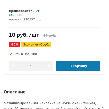
Производитель:
АРТ
Слайдер
Артикул:
230537_old
10
руб.
/шт
50
руб.
-
80
%
Экономия
40
руб.
Есть в наличии
В корзину
Описание
Металлизированная наклейка на ногти очень тонкая,
всего 20 микрон, имеет отличный клеевой слой, который