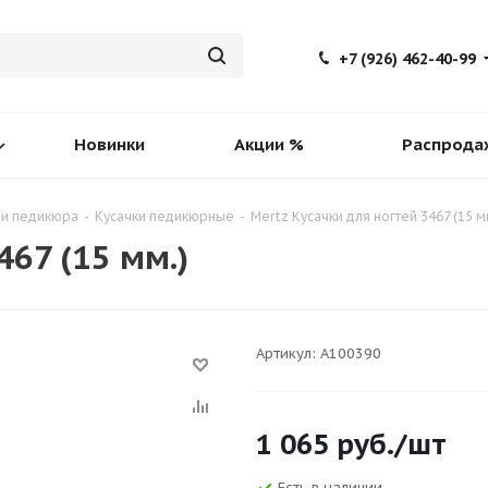
+7 (926) 462-40-99
Новинки
Акции %
Распрода
 и педикюра
-
Кусачки педикюрные
-
Mertz Кусачки для ногтей 3467 (15 м
467 (15 мм.)
Артикул:
A100390
1 065
руб.
/шт
Есть в наличии