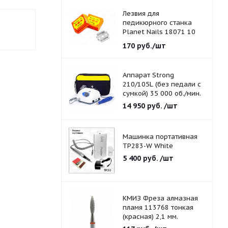
Лезвия для
педикюрного станка
Planet Nails 18071 10
шт./уп.
170
руб.
/шт
Аппарат Strong
210/105L (без педали с
сумкой) 35 000 об./мин.
14 950
руб.
/шт
Машинка портативная
TP283-W White
5 400
руб.
/шт
КМИЗ Фреза алмазная
пламя 113768 тонкая
(красная) 2,1 мм.