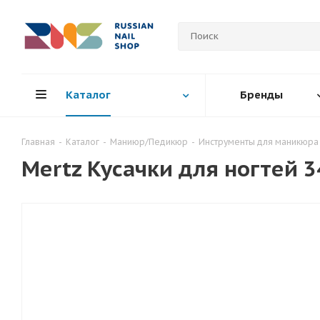
Каталог
Бренды
Главная
-
Каталог
-
Маниюр/Педикюр
-
Инструменты для маникюра
Mertz Кусачки для ногтей 3