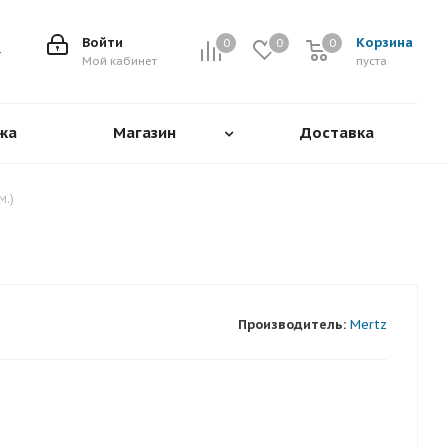
Войти
Корзина
0
0
0
0
Мой кабинет
пуста
жа
Магазин
Доставка
м.)
Производитель:
Mertz