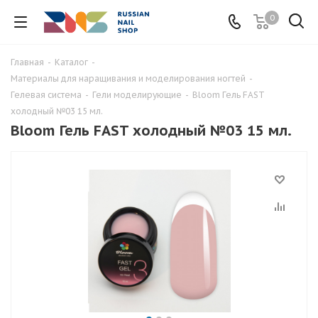
0
Главная
-
Каталог
-
Материалы для наращивания и моделирования ногтей
-
Гелевая система
-
Гели моделирующие
-
Bloom Гель FAST
холодный №03 15 мл.
Bloom Гель FAST холодный №03 15 мл.