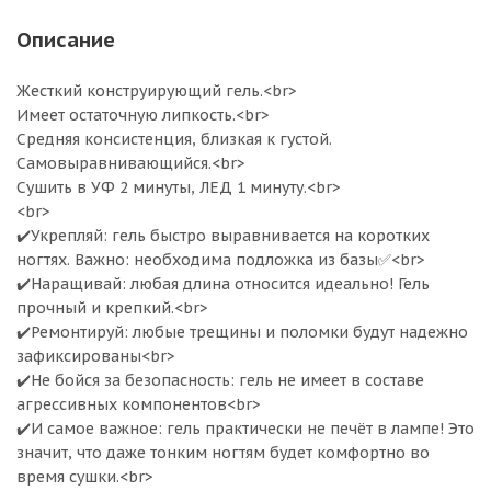
Описание
Жесткий конструирующий гель.<br>
Имеет остаточную липкость.<br>
Средняя консистенция, близкая к густой.
Самовыравнивающийся.<br>
Сушить в УФ 2 минуты, ЛЕД 1 минуту.<br>
<br>
✔️Укрепляй: гель быстро выравнивается на коротких
ногтях. Важно: необходима подложка из базы✅<br>
✔️Наращивай: любая длина относится идеально! Гель
прочный и крепкий.<br>
✔️Ремонтируй: любые трещины и поломки будут надежно
зафиксированы<br>
✔️Не бойся за безопасность: гель не имеет в составе
агрессивных компонентов<br>
✔️И самое важное: гель практически не печёт в лампе! Это
значит, что даже тонким ногтям будет комфортно во
время сушки.<br>