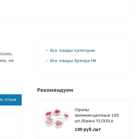
Все товары категории
еских,
ию, не
Все товары бренда HB
Рекомендуем
ть отзыв
Стразы
люминесцентные 100
шт./банка Y1CK01A
красные 1,5 мм.
100
руб.
/шт