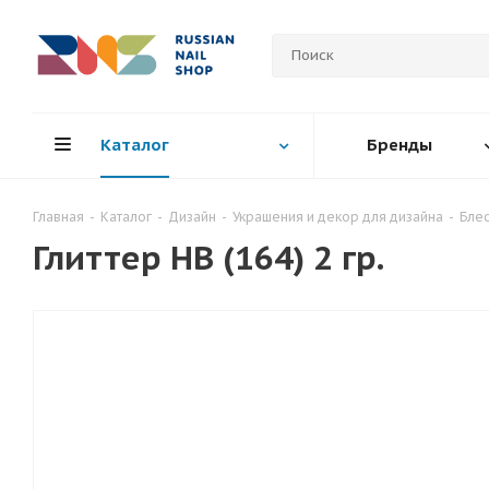
Каталог
Бренды
Главная
-
Каталог
-
Дизайн
-
Украшения и декор для дизайна
-
Блес
Глиттер HB (164) 2 гр.