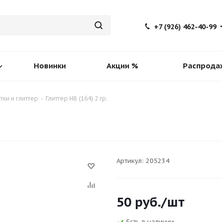
+7 (926) 462-40-99
Новинки
Акции %
Распрода
тки и глиттер
-
Глиттер HB (164) 2 гр.
Артикул:
205234
50
руб.
/шт
Есть в наличии