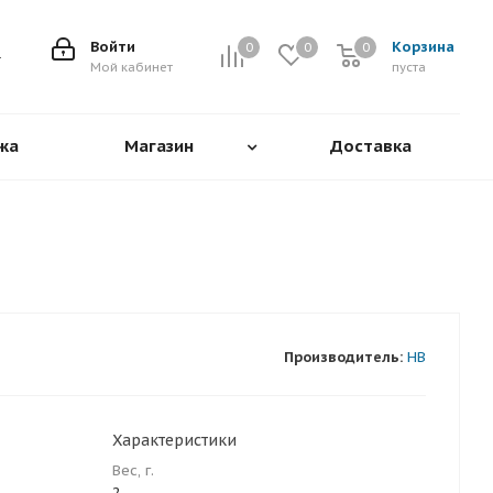
Войти
Корзина
0
0
0
0
Мой кабинет
пуста
жа
Магазин
Доставка
Производитель:
HB
Характеристики
Вес, г.
2