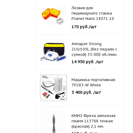
Лезвия для
педикюрного станка
Planet Nails 18071 10
шт./уп.
170
руб.
/шт
Аппарат Strong
210/105L (без педали с
сумкой) 35 000 об./мин.
14 950
руб.
/шт
Машинка портативная
TP283-W White
5 400
руб.
/шт
КМИЗ Фреза алмазная
пламя 113768 тонкая
(красная) 2,1 мм.