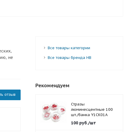
Все товары категории
еских,
ию, не
Все товары бренда HB
Рекомендуем
ть отзыв
Стразы
люминесцентные 100
шт./банка Y1CK01A
красные 1,5 мм.
100
руб.
/шт