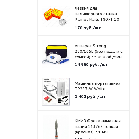
Лезвия для
педикюрного станка
Planet Nails 18071 10
шт./уп.
170
руб.
/шт
Аппарат Strong
210/105L (без педали с
сумкой) 35 000 об./мин.
14 950
руб.
/шт
Машинка портативная
TP283-W White
5 400
руб.
/шт
КМИЗ Фреза алмазная
пламя 113768 тонкая
(красная) 2,1 мм.