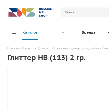
Каталог
Бренды
Главная
-
Каталог
-
Дизайн
-
Украшения и декор для дизайна
-
Блес
Глиттер HB (113) 2 гр.