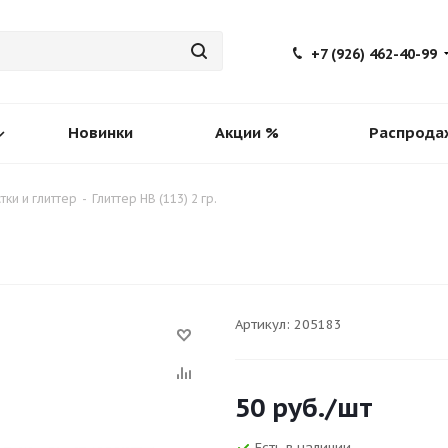
+7 (926) 462-40-99
Новинки
Акции %
Распрода
тки и глиттер
-
Глиттер HB (113) 2 гр.
Артикул:
205183
50
руб.
/шт
Есть в наличии