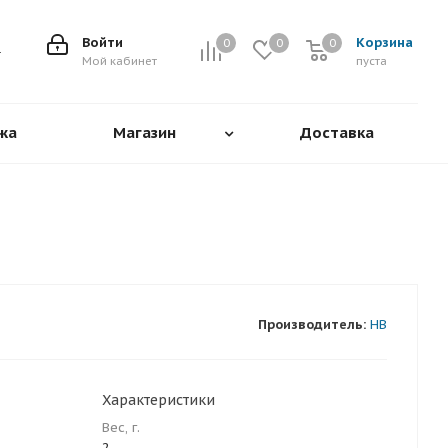
Войти
Корзина
0
0
0
0
Мой кабинет
пуста
жа
Магазин
Доставка
Производитель:
HB
Характеристики
Вес, г.
2