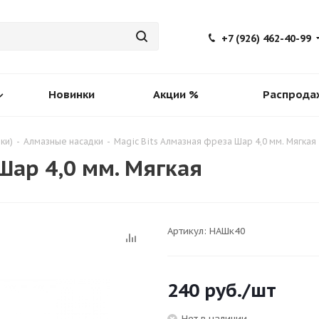
+7 (926) 462-40-99
Новинки
Акции %
Распрода
ки)
-
Алмазные насадки
-
Magic Bits Алмазная фреза Шар 4,0 мм. Мягкая
Шар 4,0 мм. Мягкая
Артикул:
НАШк40
240
руб.
/шт
Нет в наличии