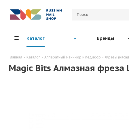
Каталог
Бренды
Главная
-
Каталог
-
Аппаратный маникюр и педикюр
-
Фрезы (насад
Magic Bits Алмазная фреза 