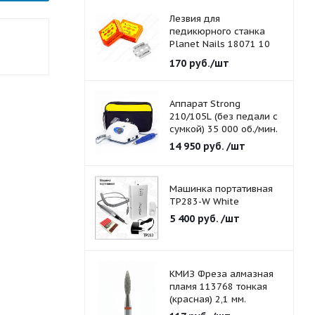
Лезвия для
педикюрного станка
Planet Nails 18071 10
шт./уп.
170
руб.
/шт
Аппарат Strong
210/105L (без педали с
сумкой) 35 000 об./мин.
14 950
руб.
/шт
Машинка портативная
TP283-W White
5 400
руб.
/шт
КМИЗ Фреза алмазная
пламя 113768 тонкая
(красная) 2,1 мм.