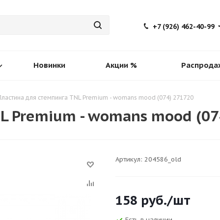
+7 (926) 462-40-99
Новинки
Акции %
Распрода
Пластина для стемпинга TNL Premium - womans mood (074) 271720
L Premium - womans mood (07
Артикул:
204586_old
158
руб.
/шт
Есть в наличии