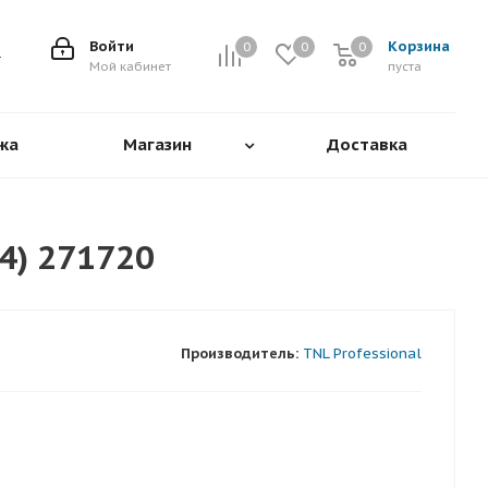
Войти
Корзина
0
0
0
0
Мой кабинет
пуста
жа
Магазин
Доставка
4) 271720
Производитель:
TNL Professional