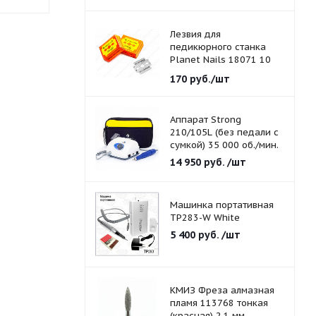
Лезвия для
педикюрного станка
Planet Nails 18071 10
шт./уп.
170
руб.
/шт
Аппарат Strong
210/105L (без педали с
сумкой) 35 000 об./мин.
14 950
руб.
/шт
Машинка портативная
TP283-W White
5 400
руб.
/шт
КМИЗ Фреза алмазная
пламя 113768 тонкая
(красная) 2,1 мм.