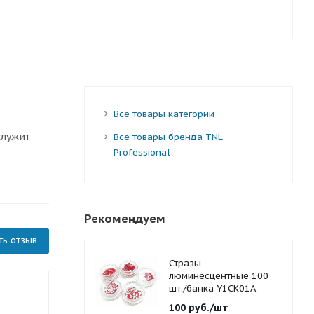
Все товары категории
служит
Все товары бренда TNL
Professional
Рекомендуем
ть отзыв
Стразы
люминесцентные 100
шт./банка Y1CK01A
красные 1,5 мм.
100
руб.
/шт