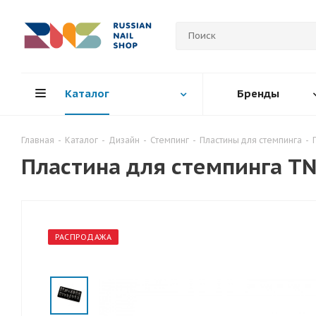
Каталог
Бренды
Главная
-
Каталог
-
Дизайн
-
Стемпинг
-
Пластины для стемпинга
-
Пластина для стемпинга TN
РАСПРОДАЖА