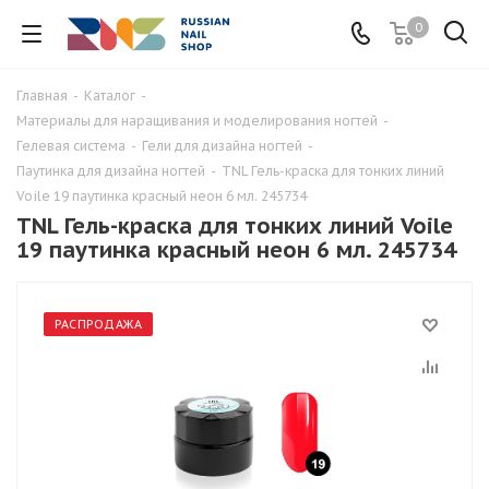
0
Главная
-
Каталог
-
Материалы для наращивания и моделирования ногтей
-
Гелевая система
-
Гели для дизайна ногтей
-
Паутинка для дизайна ногтей
-
TNL Гель-краска для тонких линий
Voile 19 паутинка красный неон 6 мл. 245734
TNL Гель-краска для тонких линий Voile
19 паутинка красный неон 6 мл. 245734
РАСПРОДАЖА