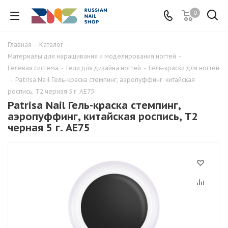
0
Главная
-
Каталог
-
Материалы для наращивания и моделирования ногтей
-
Гелевая система
-
Гели для дизайна ногтей
-
Гель-краски для ногтей
-
Patrisa Nail Гель-краска стемпинг, аэропуффинг, китайская
роспись, T2 черная 5 г. AE75
Patrisa Nail Гель-краска стемпинг,
аэропуффинг, китайская роспись, T2
черная 5 г. AE75