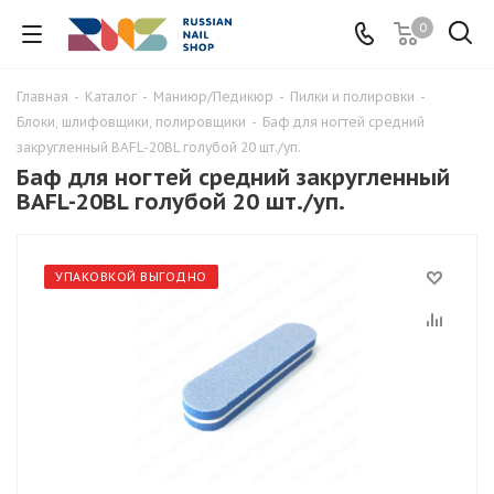
0
Главная
-
Каталог
-
Маниюр/Педикюр
-
Пилки и полировки
-
Блоки, шлифовщики, полировщики
-
Баф для ногтей средний
закругленный BAFL-20BL голубой 20 шт./уп.
Баф для ногтей средний закругленный
BAFL-20BL голубой 20 шт./уп.
УПАКОВКОЙ ВЫГОДНО