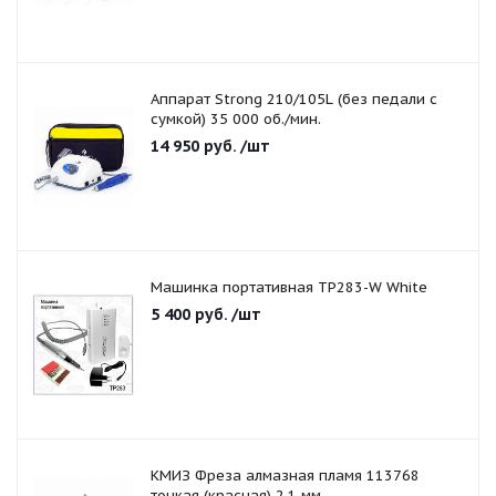
Аппарат Strong 210/105L (без педали с
сумкой) 35 000 об./мин.
14 950
руб.
/шт
Машинка портативная TP283-W White
5 400
руб.
/шт
КМИЗ Фреза алмазная пламя 113768
тонкая (красная) 2,1 мм.