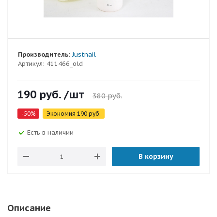
Производитель:
Justnail
Артикул:
411466_old
190
руб.
/шт
380
руб.
-
50
%
Экономия
190
руб.
Есть в наличии
В корзину
Описание