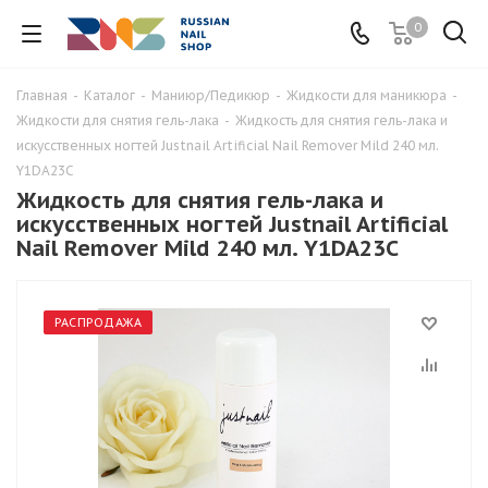
0
Главная
-
Каталог
-
Маниюр/Педикюр
-
Жидкости для маникюра
-
Жидкости для снятия гель-лака
-
Жидкость для снятия гель-лака и
искусственных ногтей Justnail Artificial Nail Remover Mild 240 мл.
Y1DA23C
Жидкость для снятия гель-лака и
искусственных ногтей Justnail Artificial
Nail Remover Mild 240 мл. Y1DA23C
РАСПРОДАЖА