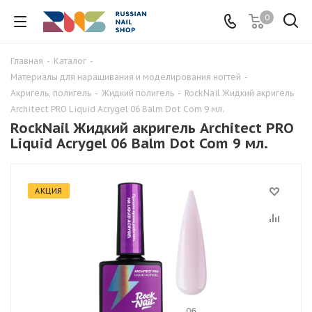
0
Главная
-
Каталог
-
Материалы для наращивания и моделирования ногтей
-
Акригель, полигель
-
Жидкий полигель
-
RockNail Жидкий акригель
Architect PRO Liquid Acrygel 06 Balm Dot Com 9 мл.
RockNail Жидкий акригель Architect PRO
Liquid Acrygel 06 Balm Dot Com 9 мл.
АКЦИЯ