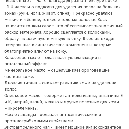
плавления 37 – 40 ˚С. Благодаря разной текстуре воски
LILU идеально подходят для удаления волос на больших
зонах (руки, ноги, живот, спина). Прекрасно удаляют
мягкие и жёсткие, тонкие и толстые волоски. Воск
наносится тонким слоем, что обеспечивает экономичный
расход материала. Хорошо сцепляется с волосками,
образуя пластичную и мягкую плёнку. В состав входят
натуральные и синтетические компоненты, которые
благоприятно влияют на кожу.
Кокосовое масло – оказывает увлажняющий и
питательный эффект.
Минеральное масло – отшелушивает ороговевшие
частицы кожи.
Диоксид титана – снижает реакцию кожи на удаление
волос.
Оливковое масло - содержит антиоксиданты, витамины Е
и К, натрий, калий, железо и другие полезные для кожи
микроэлементы.
Масло лаванды - обладает антисептическими и
противогрибковыми свойствами.
Экстракт зеленого чая - имеет мощное антиоксидантное