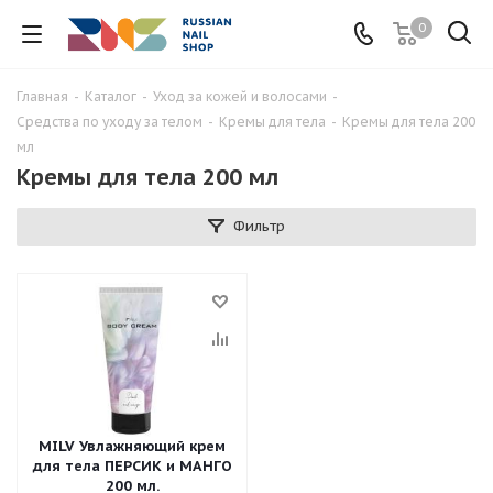
0
Главная
-
Каталог
-
Уход за кожей и волосами
-
Средства по уходу за телом
-
Кремы для тела
-
Кремы для тела 200
мл
Кремы для тела 200 мл
Фильтр
MILV Увлажняющий крем
для тела ПЕРСИК и МАНГО
200 мл.