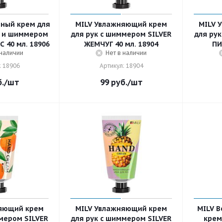
ный крем для
MILV Увлажняющий крем
MILV 
й и шиммером
для рук с шиммером SILVER
для ру
 40 мл. 18906
ЖЕМЧУГ 40 мл. 18904
ПИ
 наличии
Нет в наличии
: 18906
Артикул: 18904
.
/шт
99
руб.
/шт
яющий крем
MILV Увлажняющий крем
MILV 
мером SILVER
для рук с шиммером SILVER
крем