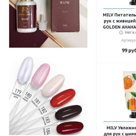
MILV Питатель
рук с живице
GOLDEN АНАНАС
Нет в
Артикул
99
руб
MILV Увлажн
для рук с шим