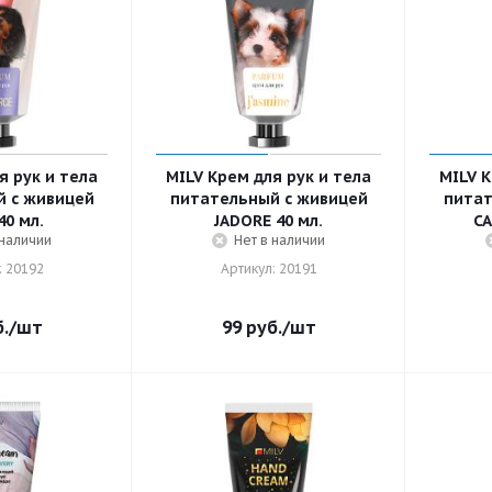
я рук и тела
MILV Крем для рук и тела
MILV К
 с живицей
питательный с живицей
питат
40 мл.
JADORE 40 мл.
CA
 наличии
Нет в наличии
: 20192
Артикул: 20191
.
/шт
99
руб.
/шт