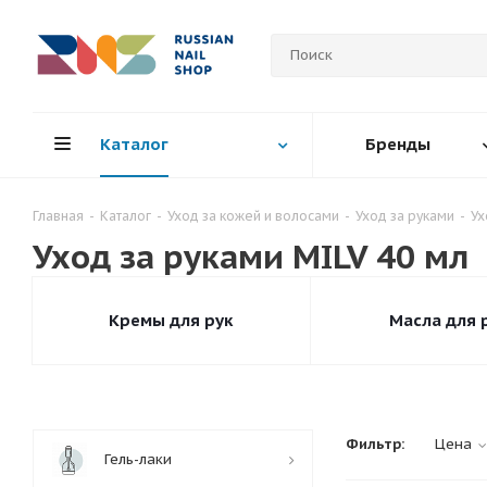
Каталог
Бренды
Главная
-
Каталог
-
Уход за кожей и волосами
-
Уход за руками
-
Ух
Уход за руками MILV 40 мл
Кремы для рук
Масла для 
Фильтр:
Цена
Гель-лаки