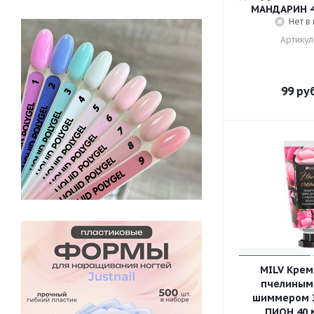
МАНДАРИН 40
Нет в
Артикул
99
руб
MILV Крем 
пчелиным 
шиммером
ПИОН 40 м