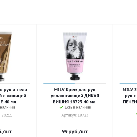
я рук и тела
MILV Крем для рук
MILV 
 с живицей
увлажняющий ДИКАЯ
рук 
 40 мл.
ВИШНЯ 18723 40 мл.
ПЕЧЕН
 наличии
Есть в наличии
: 20211
Артикул: 18723
.
/шт
99
руб.
/шт