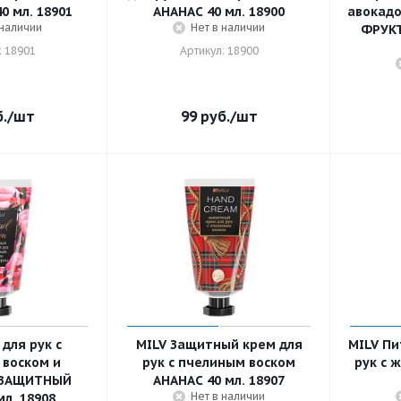
 мл. 18901
АНАНАС 40 мл. 18900
авокадо
 наличии
Нет в наличии
ФРУКТ
: 18901
Артикул: 18900
.
/шт
99
руб.
/шт
для рук с
MILV Защитный крем для
MILV Пи
воском и
рук с пчелиным воском
рук с 
 ЗАЩИТНЫЙ
АНАНАС 40 мл. 18907
Нет в наличии
л. 18908