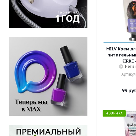
MILV Крем дл
питательный
KIRKE 
Нет в
Артикул
99
руб
НОВИНКА