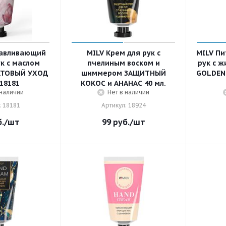
навливающий
MILV Крем для рук с
MILV Пи
к с маслом
пчелиным воском и
рук с 
КТОВЫЙ УХОД
шиммером ЗАЩИТНЫЙ
GOLDEN
 18181
КОКОС и АНАНАС 40 мл.
 наличии
Нет в наличии
: 18181
Артикул: 18924
.
/шт
99
руб.
/шт