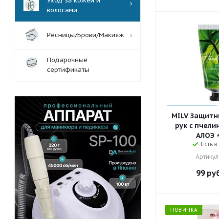
Уход за кожей и
волосами
Ресницы/Брови/Макияж
Подарочные
сертификаты
MILV Защитн
рук с пчели
АЛОЭ 4
Есть в
Артикул
99
руб
НОВИНКА