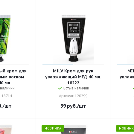
ый крем для
MILV Крем для рук
MI
ным воском
увлажняющий МЕД 40 мл.
увлаж
0 мл.
18222
 наличии
Есть в наличии
: 18714
Артикул: 120299
.
/шт
99
руб.
/шт
НОВИНКА
НОВИНК