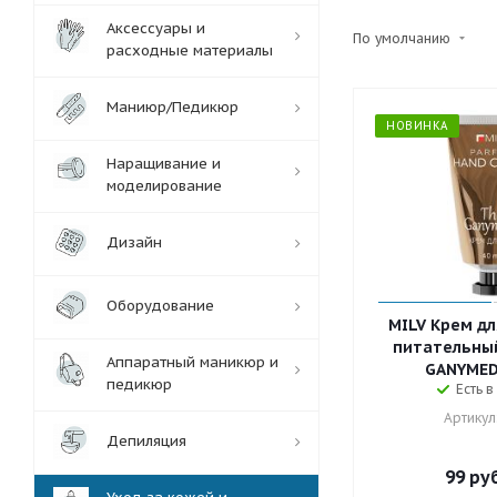
Аксессуары и
По умолчанию
расходные материалы
Маниюр/Педикюр
НОВИНКА
Наращивание и
моделирование
Дизайн
Оборудование
MILV Крем дл
питательный
Аппаратный маникюр и
GANYMEDE
педикюр
Есть в
Артикул
Депиляция
99
руб