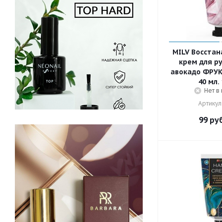
MILV Восста
крем для ру
авокадо ФРУ
40 мл.
Нет в
Артикул
99
руб