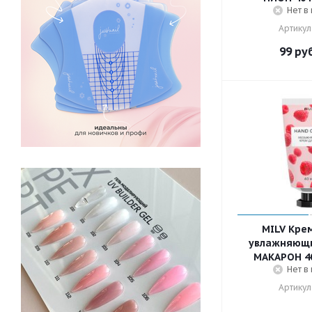
Нет в
Артикул
99
руб
MILV Крем
увлажняющ
МАКАРОН 40
Нет в
Артикул