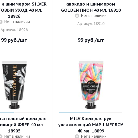
 и шиммером SILVER
авокадо и шиммером
ОВЫЙ УХОД 40 мл.
GOLDEN ПИОН 40 мл. 18910
Нет в наличии
18926
Нет в наличии
Артикул: 18910
Артикул: 18926
99
руб.
/шт
99
руб.
/шт
тательный крем для
MILV Крем для рук
живицей ФЛЕР 40 мл.
увлажняющий МАРШМЕЛЛОУ
18905
40 мл. 18899
Нет в наличии
Нет в наличии