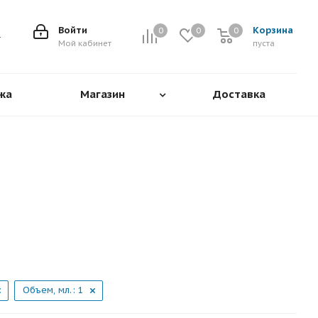
Войти
Корзина
0
0
0
0
Мой кабинет
пуста
жа
Магазин
Доставка
Объем, мл.
: 1