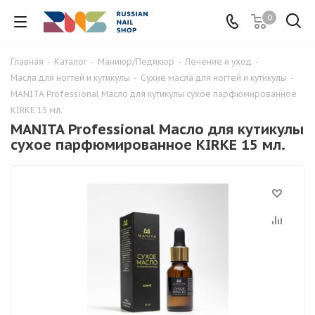
0
Главная
-
Каталог
-
Маниюр/Педикюр
-
Лечение и уход
-
Масла для ногтей и кутикулы
-
Сухие масла для ногтей и кутикулы
-
MANITA Professional Масло для кутикулы сухое парфюмированное
KIRKE 15 мл.
MANITA Professional Масло для кутикулы
сухое парфюмированное KIRKE 15 мл.