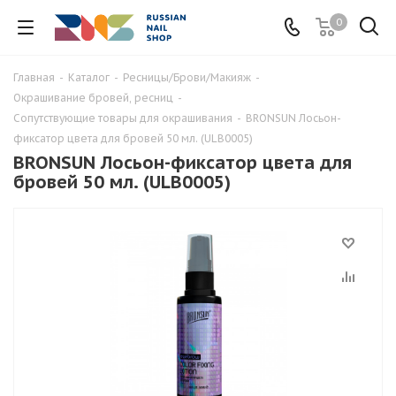
0
Главная
-
Каталог
-
Ресницы/Брови/Макияж
-
Окрашивание бровей, ресниц
-
Сопутствующие товары для окрашивания
-
BRONSUN Лосьон-
фиксатор цвета для бровей 50 мл. (ULB0005)
BRONSUN Лосьон-фиксатор цвета для
бровей 50 мл. (ULB0005)