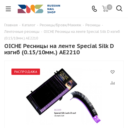
0
Главная
-
Каталог
-
Ресницы/Брови/Макияж
-
Ресницы
-
Ленточные ресницы
-
OICHE Ресницы на ленте Special Silk D изгиб
(0.15/10мм.) AE2210
OICHE Ресницы на ленте Special Silk D
изгиб (0.15/10мм.) AE2210
РАСПРОДАЖА