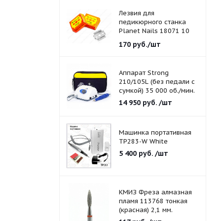
Лезвия для
педикюрного станка
Planet Nails 18071 10
шт./уп.
170
руб.
/шт
Аппарат Strong
210/105L (без педали с
сумкой) 35 000 об./мин.
14 950
руб.
/шт
Машинка портативная
TP283-W White
5 400
руб.
/шт
КМИЗ Фреза алмазная
пламя 113768 тонкая
(красная) 2,1 мм.