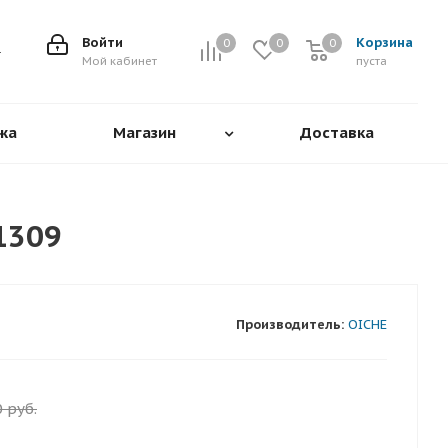
Войти
Корзина
0
0
0
0
Мой кабинет
пуста
жа
Магазин
Доставка
E1309
Производитель:
OICHE
0
руб.