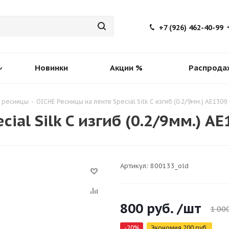
+7 (926) 462-40-99
Новинки
Акции %
Распрода
 ресницы
-
OICHE Ресницы на ленте Special Silk C изгиб (0.2/9мм.) AE1309
ial Silk C изгиб (0.2/9мм.) A
Артикул:
800133_old
800
руб.
/шт
1 00
-
20
%
Экономия
200
руб.