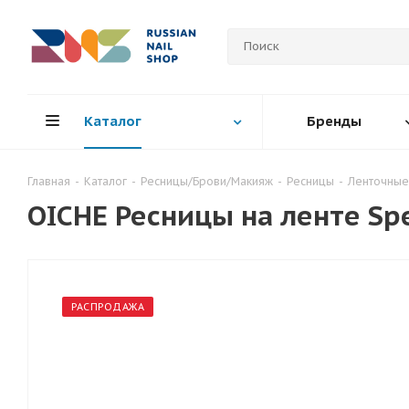
Каталог
Бренды
Главная
-
Каталог
-
Ресницы/Брови/Макияж
-
Ресницы
-
Ленточные
OICHE Ресницы на ленте Spec
РАСПРОДАЖА