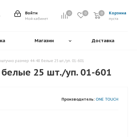
Войти
Корзина
0
0
0
0
Мой кабинет
пуста
жа
Магазин
Доставка
штучно размер 44-48 белые 25 шт./уп. 01-601
белые 25 шт./уп. 01-601
Производитель:
ONE TOUCH