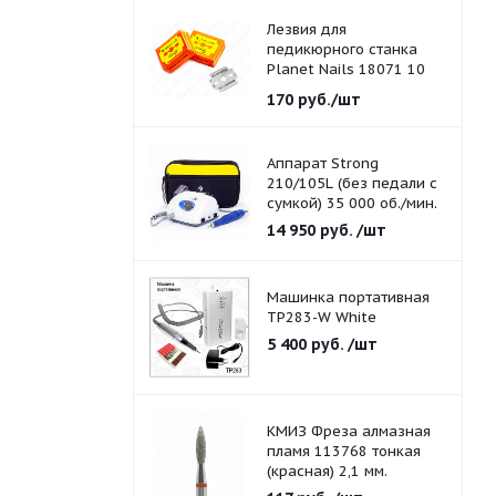
Лезвия для
педикюрного станка
Planet Nails 18071 10
шт./уп.
170
руб.
/шт
Аппарат Strong
210/105L (без педали с
сумкой) 35 000 об./мин.
14 950
руб.
/шт
Машинка портативная
TP283-W White
5 400
руб.
/шт
КМИЗ Фреза алмазная
пламя 113768 тонкая
(красная) 2,1 мм.