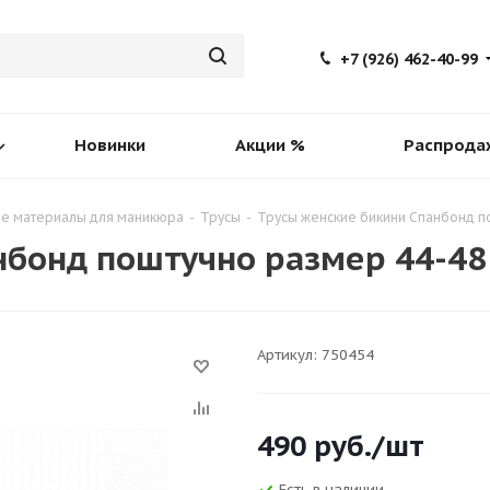
+7 (926) 462-40-99
Новинки
Акции %
Распрода
е материалы для маникюра
-
Трусы
-
Трусы женские бикини Спанбонд по
бонд поштучно размер 44-48 
Артикул:
750454
490
руб.
/шт
Есть в наличии