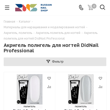
0
Главная
-
Каталог
-
Материалы для наращивания и моделирования ногтей
-
Акригель, полигель
-
Акригель полигель для ногтей
-
Акригель
полигель для ногтей DidNail Professional
Акригель полигель для ногтей DidNail
Professional
Фильтр