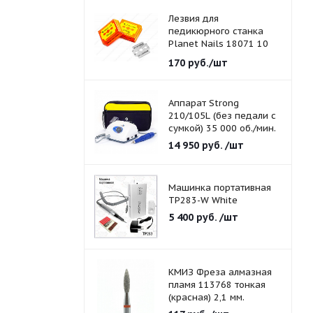
Лезвия для
педикюрного станка
Planet Nails 18071 10
шт./уп.
170
руб.
/шт
Аппарат Strong
210/105L (без педали с
сумкой) 35 000 об./мин.
14 950
руб.
/шт
Машинка портативная
TP283-W White
5 400
руб.
/шт
КМИЗ Фреза алмазная
пламя 113768 тонкая
(красная) 2,1 мм.