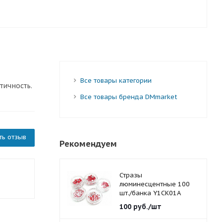
Все товары категории
тичность.
Все товары бренда DMmarket
ть отзыв
Рекомендуем
Стразы
люминесцентные 100
шт./банка Y1CK01A
красные 1,5 мм.
100
руб.
/шт