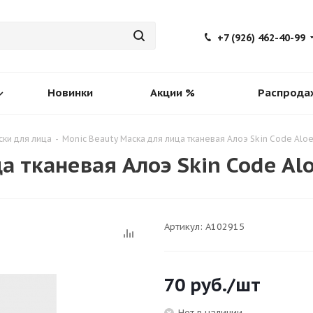
+7 (926) 462-40-99
Новинки
Акции %
Распрода
ски для лица
-
Monic Beauty Маска для лица тканевая Алоэ Skin Code Aloe
а тканевая Алоэ Skin Code Alo
Артикул:
A102915
70
руб.
/шт
Нет в наличии