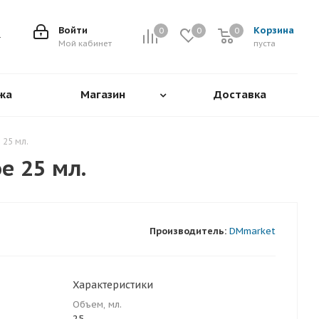
Войти
Корзина
0
0
0
0
Мой кабинет
пуста
жа
Магазин
Доставка
 25 мл.
e 25 мл.
Производитель:
DMmarket
Характеристики
Объем, мл.
25