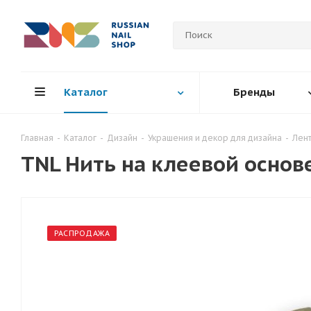
Каталог
Бренды
Главная
-
Каталог
-
Дизайн
-
Украшения и декор для дизайна
-
Лент
TNL Нить на клеевой основ
РАСПРОДАЖА