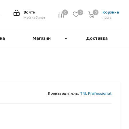
Войти
Корзина
0
0
0
0
Мой кабинет
пуста
жа
Магазин
Доставка
Производитель:
TNL Professional