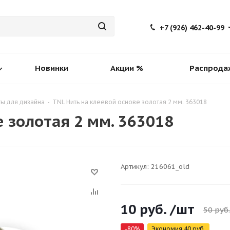
+7 (926) 462-40-99
Новинки
Акции %
Распрода
ы для дизайна
-
TNL Нить на клеевой основе золотая 2 мм. 363018
е золотая 2 мм. 363018
Артикул:
216061_old
10
руб.
/шт
50
руб.
-
80
%
Экономия
40
руб.