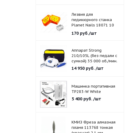
Лезвия для
педикюрного станка
Planet Nails 18071 10
шт./уп.
170
руб.
/шт
Аппарат Strong
210/105L (без педали с
сумкой) 35 000 об./мин.
14 950
руб.
/шт
Машинка портативная
TP283-W White
5 400
руб.
/шт
КМИЗ Фреза алмазная
пламя 113768 тонкая
(красная) 2,1 мм.