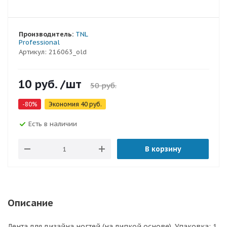
Производитель:
TNL
Professional
Артикул:
216063_old
10
руб.
/шт
50
руб.
-
80
%
Экономия
40
руб.
Есть в наличии
В корзину
Описание
Лента для дизайна ногтей (на липкой основе). Упаковка: 1