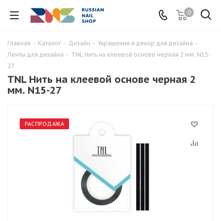
0
Главная
-
Каталог
-
Дизайн
-
Украшения и декор для дизайна
-
Ленты для дизайна
-
TNL Нить на клеевой основе черная 2 мм. N15-
27
TNL Нить на клеевой основе черная 2
мм. N15-27
РАСПРОДАЖА