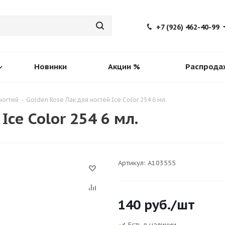
+7 (926) 462-40-99
Новинки
Акции %
Распрода
ногтей
-
Golden Rose Лак для ногтей Ice Color 254 6 мл.
Ice Color 254 6 мл.
Артикул:
A103555
140
руб.
/шт
Есть в наличии