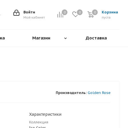
Войти
Корзина
0
0
0
0
Мой кабинет
пуста
жа
Магазин
Доставка
Производитель:
Golden Rose
Характеристики
Коллекция
Ice Color