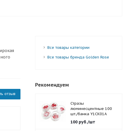
Все товары категории
широкая
вного
Все товары бренда Golden Rose
Рекомендуем
ть отзыв
Стразы
люминесцентные 100
шт./банка Y1CK01A
красные 1,5 мм.
100
руб.
/шт