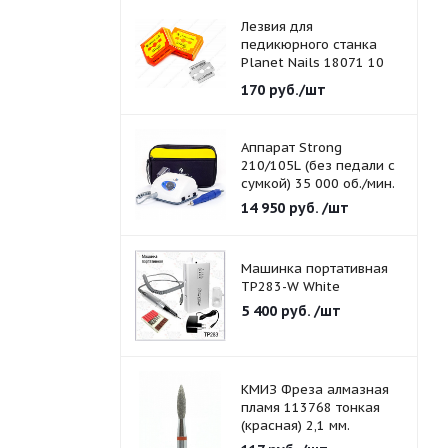
Лезвия для
педикюрного станка
Planet Nails 18071 10
шт./уп.
170
руб.
/шт
Аппарат Strong
210/105L (без педали с
сумкой) 35 000 об./мин.
14 950
руб.
/шт
Машинка портативная
TP283-W White
5 400
руб.
/шт
КМИЗ Фреза алмазная
пламя 113768 тонкая
(красная) 2,1 мм.