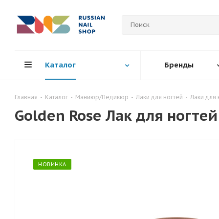
Каталог
Бренды
Главная
-
Каталог
-
Маниюр/Педикюр
-
Лаки для ногтей
-
Лаки для 
Golden Rose Лак для ногтей 
НОВИНКА