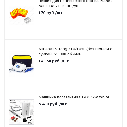
Лезвия для педикюрного станка Planet
Nails 18071 10 шт./уп.
170
руб.
/шт
Аппарат Strong 210/105L (без педали с
сумкой) 35 000 об./мин.
14 950
руб.
/шт
Машинка портативная TP283-W White
5 400
руб.
/шт