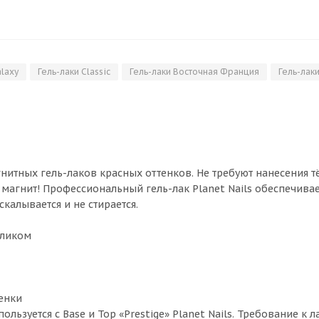
alaxy
Гель-лаки Classic
Гель-лаки Восточная Франция
Гель-лак
магнитных гель-лаков красных оттенков. Не требуют нанесения 
магнит! Профессиональный гель-лак Planet Nails обеспечива
калывается и не стирается.
бликом
тенки
ользуется с Base и Top «Prestige» Planet Nails. Требование к 