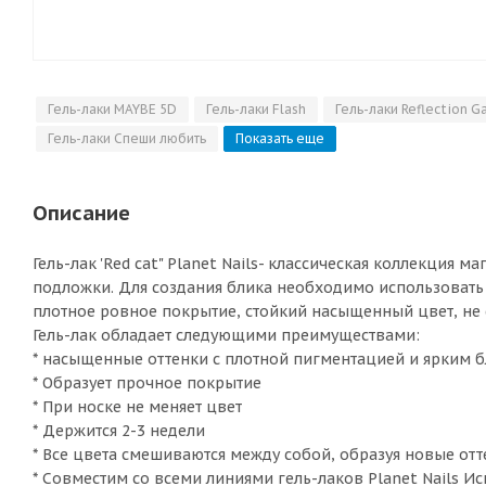
Гель-лаки MAYBE 5D
Гель-лаки Flash
Гель-лаки Reflection G
Гель-лаки Спеши любить
Показать еще
Описание
Гель-лак 'Red cat" Planet Nails- классическая коллекция 
подложки. Для создания блика необходимо использовать 
плотное ровное покрытие, стойкий насыщенный цвет, не с
Гель-лак обладает следующими преимуществами:
* насыщенные оттенки с плотной пигментацией и ярким 
* Образует прочное покрытие
* При носке не меняет цвет
* Держится 2-3 недели
* Все цвета смешиваются между собой, образуя новые от
* Совместим со всеми линиями гель-лаков Planet Nails Исп