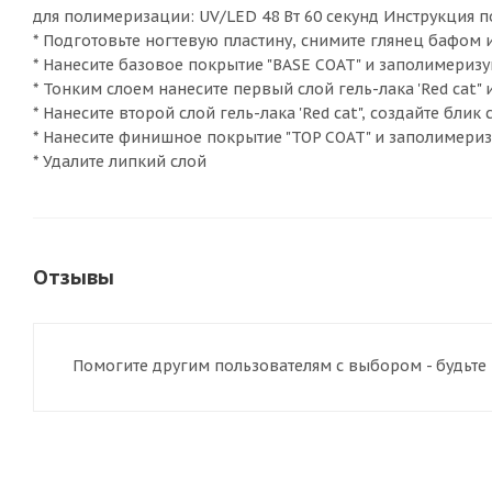
для полимеризации: UV/LED 48 Вт 60 секунд Инструкция 
* Подготовьте ногтевую пластину, снимите глянец бафом 
* Нанесите базовое покрытие "BASE COAT" и заполимеризу
* Тонким слоем нанесите первый слой гель-лака 'Red cat"
* Нанесите второй слой гель-лака 'Red cat", создайте бл
* Нанесите финишное покрытие "TOP COAT" и заполимериз
* Удалите липкий слой
Отзывы
Помогите другим пользователям с выбором - будьте