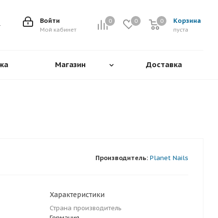
Войти
Корзина
0
0
0
0
Мой кабинет
пуста
жа
Магазин
Доставка
Производитель:
Planet Nails
Характеристики
Страна производитель
Германия