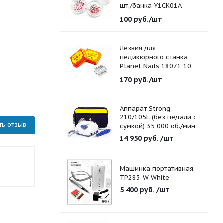
шт./банка Y1CK01A
красные 1,5 мм.
100
руб.
/шт
Лезвия для
педикюрного станка
Planet Nails 18071 10
шт./уп.
170
руб.
/шт
Аппарат Strong
210/105L (без педали с
ть отзыв
сумкой) 35 000 об./мин.
14 950
руб.
/шт
Машинка портативная
TP283-W White
5 400
руб.
/шт