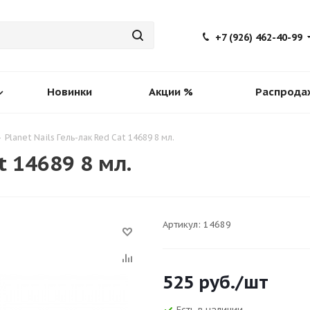
+7 (926) 462-40-99
Новинки
Акции %
Распрода
-
Planet Nails Гель-лак Red Cat 14689 8 мл.
t 14689 8 мл.
Артикул:
14689
525
руб.
/шт
Есть в наличии