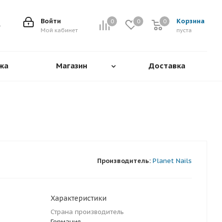
Войти
Корзина
0
0
0
0
Мой кабинет
пуста
жа
Магазин
Доставка
Производитель:
Planet Nails
Характеристики
Страна производитель
Германия