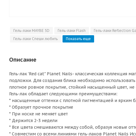
Гель-лаки MAYBE 5D
Гель-лаки Flash
Гель-лаки Reflection G
Гель-лаки Спеши любить
Показать еще
Описание
Гель-лак 'Red cat" Planet Nails- классическая коллекция 
подложки. Для создания блика необходимо использовать 
плотное ровное покрытие, стойкий насыщенный цвет, не с
Гель-лак обладает следующими преимуществами:
* насыщенные оттенки с плотной пигментацией и ярким 
* Образует прочное покрытие
* При носке не меняет цвет
* Держится 2-3 недели
* Все цвета смешиваются между собой, образуя новые от
* Совместим со всеми линиями гель-лаков Planet Nails Исп