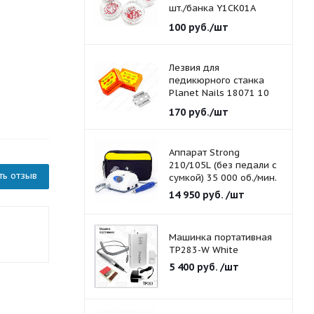
шт./банка Y1CK01A
красные 1,5 мм.
100
руб.
/шт
Лезвия для
педикюрного станка
Planet Nails 18071 10
шт./уп.
170
руб.
/шт
Аппарат Strong
210/105L (без педали с
ть отзыв
сумкой) 35 000 об./мин.
14 950
руб.
/шт
Машинка портативная
TP283-W White
5 400
руб.
/шт