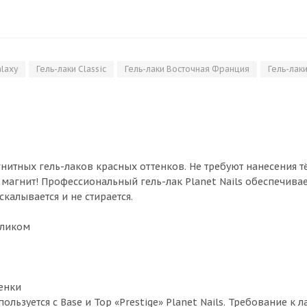
alaxy
Гель-лаки Classic
Гель-лаки Восточная Франция
Гель-лак
магнитных гель-лаков красных оттенков. Не требуют нанесения 
магнит! Профессиональный гель-лак Planet Nails обеспечива
калывается и не стирается.
бликом
тенки
ользуется с Base и Top «Prestige» Planet Nails. Требование к 