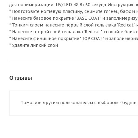
для полимеризации: UV/LED 48 Вт 60 секунд Инструкция 
* Подготовьте ногтевую пластину, снимите глянец бафом 
* Нанесите базовое покрытие "BASE COAT" и заполимеризу
* Тонким слоем нанесите первый слой гель-лака 'Red cat"
* Нанесите второй слой гель-лака 'Red cat", создайте бл
* Нанесите финишное покрытие "TOP COAT" и заполимериз
* Удалите липкий слой
Отзывы
Помогите другим пользователям с выбором - будьте