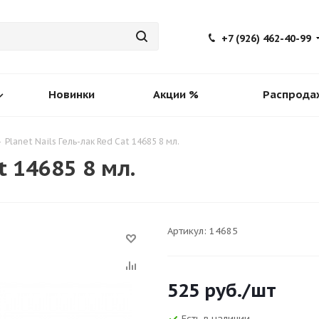
+7 (926) 462-40-99
Новинки
Акции %
Распрода
-
Planet Nails Гель-лак Red Cat 14685 8 мл.
t 14685 8 мл.
Артикул:
14685
525
руб.
/шт
Есть в наличии