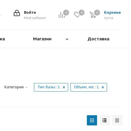
Войти
Корзина
0
0
0
0
Мой кабинет
пуста
жа
Магазин
Доставка
Категория
Тип базы
: 1
Объем, мл.
: 1