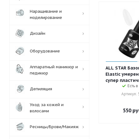
Наращивание и
моделирование
Дизайн
Оборудование
Аппаратный маникюр и
ALL STAR Базо
педикюр
Elastic умере
супер пластичн
Есть в
Депиляция
Артикул: 
Уход за кожей и
550
ру
волосами
Ресницы/Брови/Макияж