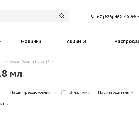
+7 (926) 462-40-99
Новинки
Акции %
Распрода
ссические базы all star 18 мл
18 мл
Наши предложения
В наличии
Производитель
кт