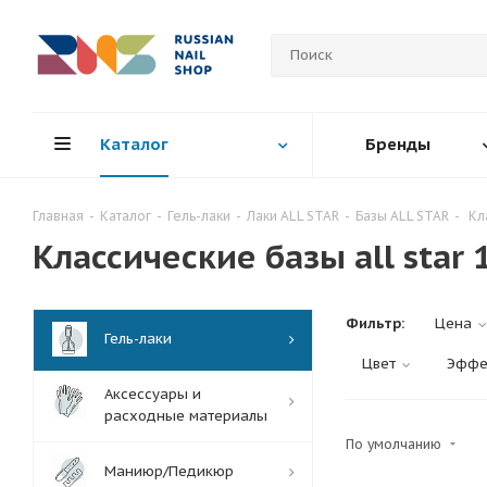
Каталог
Бренды
Главная
-
Каталог
-
Гель-лаки
-
Лаки ALL STAR
-
Базы ALL STAR
-
Кла
Классические базы all star 
Фильтр:
Цена
Гель-лаки
Цвет
Эффе
Аксессуары и
расходные материалы
По умолчанию
Маниюр/Педикюр